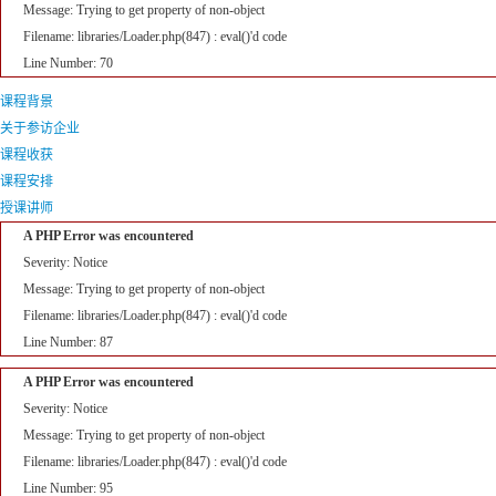
Message: Trying to get property of non-object
Filename: libraries/Loader.php(847) : eval()'d code
Line Number: 70
课程背景
关于参访企业
课程收获
课程安排
授课讲师
A PHP Error was encountered
Severity: Notice
Message: Trying to get property of non-object
Filename: libraries/Loader.php(847) : eval()'d code
Line Number: 87
A PHP Error was encountered
Severity: Notice
Message: Trying to get property of non-object
Filename: libraries/Loader.php(847) : eval()'d code
Line Number: 95