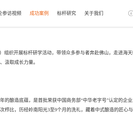
企参访视频
成功案例
标杆研究
关于我们
”）组织开展标杆研学活动，带领众多参与者奔赴佛山，走进海天
、汲取成长力量。
0余年的酿造底蕴，是首批荣获中国商务部“中华老字号”认定的企
池鳞次栉比，历经岭南阳光3至9个月的洗礼，藏着中式酿造的匠心